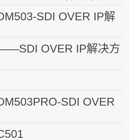
503-SDI OVER IP解
——SDI OVER IP解决方
M503PRO-SDI OVER
C501