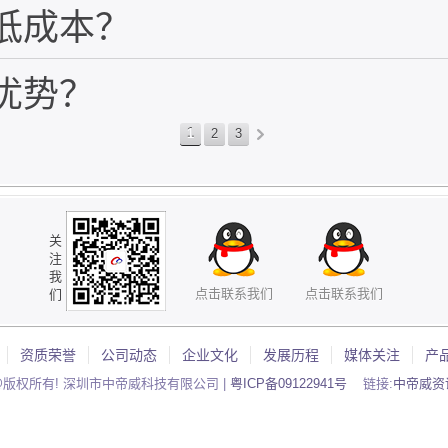
降低成本？
些优势？
1
2
3
»
关
注
我
点击联系我们
点击联系我们
们
资质荣誉
公司动态
企业文化
发展历程
媒体关注
产
@版权所有! 深圳市中帝威科技有限公司 |
粤ICP备09122941号
链接:
中帝威资