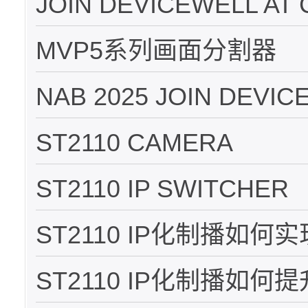
JOIN DEVICEWELL AT C
MVP5系列画面分割器
NAB 2025 JOIN DEVICE
ST2110 CAMERA
ST2110 IP SWITCHER
ST2110 IP化制播如
ST2110 IP化制播如