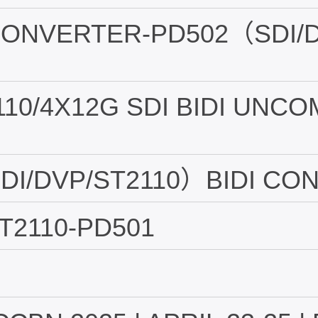
 CONVERTER-PD502（SDI/D
110/4X12G SDI BIDI UNC
SDI/DVP/ST2110）BIDI CO
T2110-PD501