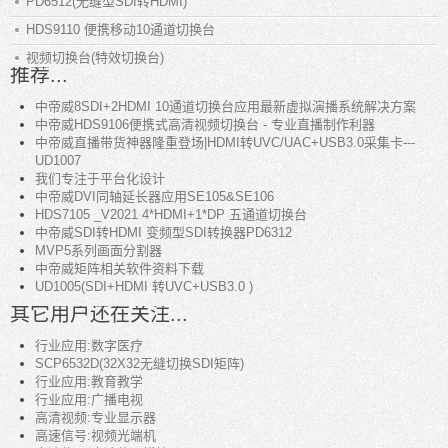
PD6512(无缝型SDI转HDMI)
HDS9110 便携移动10通道切换台
视频切换台(特效切换台)
推荐...
中帝威8SDI+2HDMI 10通道切换台应用最新虚拟演播系统解决方案
中帝威HDS9106便携式高清视频切换台 - 专业直播制作利器
中帝威直播带货神器隆重登场|HDMI转UVC/UAC+USB3.0采集卡---
UD1007
我们专注于平台化设计
中帝威DVI同轴延长器应用SE105&SE106
HDS7105 _V2021 4*HDMI+1*DP 五通道切换台
中帝威SDI转HDMI 变频型SDI转换器PD6312
MVP5系列画面分割器
中帝威矩阵相关软件资料下载
UD1005(SDI+HDMI 转UVC+USB3.0 )
其它用户还在关注...
行业应用:数字医疗
SCP6532D(32X32无缝切换SDI矩阵)
行业应用:教育教学
行业应用:广播电视
高清视频:专业显示器
高速信号:视频光端机