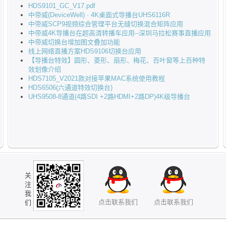
HDS9101_GC_V17.pdf
中帝威(DeviceWell) · 4K桌面式导播台UHS6116R
中帝威SCP9视频综合管理平台无缝切换混合矩阵应用
中帝威4K导播台在超高清转播车应用--深圳马拉松赛事直播应用
中帝威切换台增加图文叠加功能
线上网络直播方案HDS9106切换台应用
【导播台特效】圆形、菱形、扇形、梅花、百叶窗等上百种特
效划像介绍
HDS7105_V2021款对接苹果MAC系统使用教程
HDS6506(六通道特效切换台)
UHS9508-8通道(4路SDI +2路HDMI+2路DP)4K级导播台
关
注
我
点击联系我们
点击联系我们
们