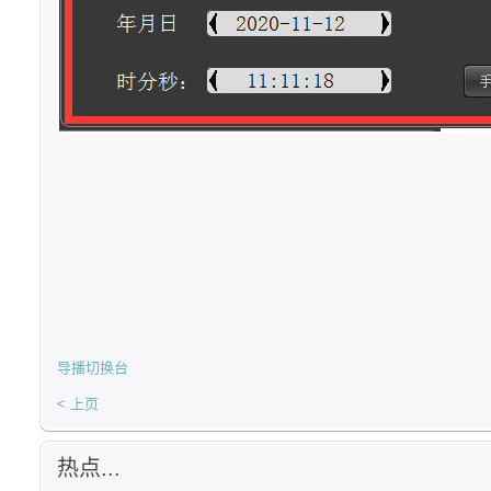
导播切换台
< 上页
热点...